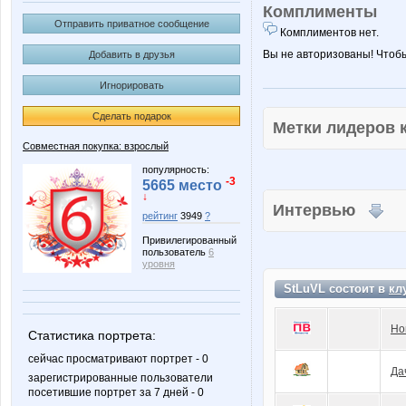
Комплименты
Отправить приватное сообщение
Комплиментов нет.
Вы не авторизованы! Чтоб
Добавить в друзья
Игнорировать
Сделать подарок
Метки лидеров
Совместная покупка: взрослый
популярность:
-3
5665 место
↓
Интервью
рейтинг
3949
?
Привилегированный
пользователь
6
уровня
StLuVL состоит в
кл
Но
Статистика портрета:
сейчас просматривают портрет - 0
Да
зарегистрированные пользователи
посетившие портрет за 7 дней - 0