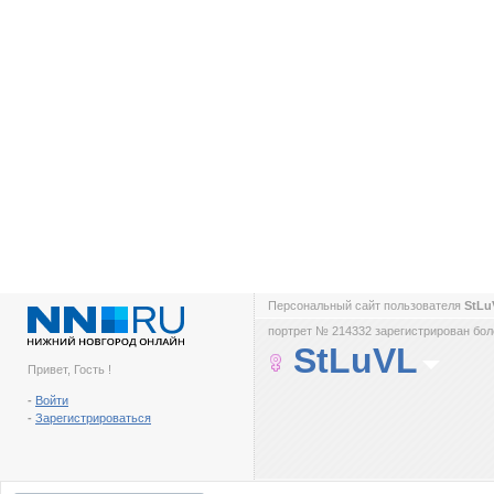
Персональный сайт пользователя
StL
портрет № 214332 зарегистрирован боле
StLuVL
Привет, Гость !
-
Войти
-
Зарегистрироваться